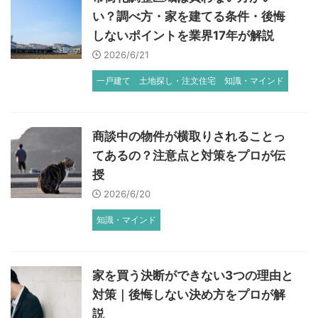
い？調べ方・家を建てる条件・後悔
しないポイントを業界17年が解説
2026/6/21
一戸建て
土地探し・注文住宅
知識・マインド
商談中の物件が横取りされることっ
てあるの？注意点と対策をプロが伝
授
2026/6/20
知識・マインド
家を買う決断ができない3つの理由と
対策｜後悔しない決め方をプロが解
説