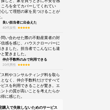
ト探しと、家を買うときに不安を感
ところを全てカバーしてくれてい
安心して理想の家を見つけることが
た。
良い担当者に出会えた
40代女性
を問い合わせた際の不動産業者の対
不信感を感じ、ハウスクローバーに
着きました。担当者でこんなにも違
かと驚きました。
仲介手数料のみで利用できる
20代男性
ビス料やコンサルティング料を取ら
ことなく、仲介手数料だけですべて
ービスを利用できることが驚き。エ
ェントの質が高いことを考えたらか
お得に感じた。
宅購入で失敗しないためのサービス