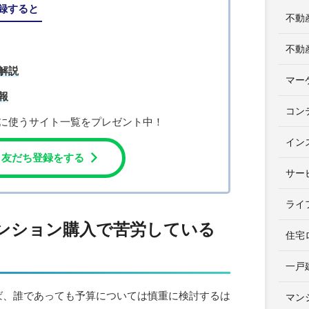
登録すると
不動
不動
解説
マー
報
コン
に使うサイト一覧をプレゼント中！
イン
友だち登録をする
サー
ライ
ンション購入で苦労している
住宅
一戸
ば、誰であっても予算については慎重に検討するは
マン