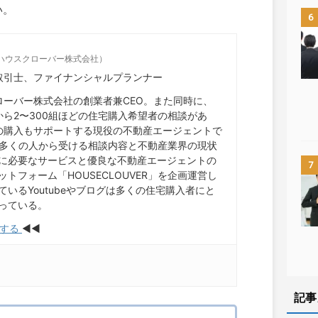
い。
6
ハウスクローバー株式会社）
取引士、ファイナンシャルプランナー
ローバー株式会社の創業者兼CEO。また同時に、
から2〜300組ほどの住宅購入希望者の相談があ
の購入もサポートする現役の不動産エージェントで
。多くの人から受ける相談内容と不動産業界の現状
に必要なサービスと優良な不動産エージェントの
7
トフォーム「HOUSECLOUVER」を企画運営し
いるYoutubeやブログは多くの住宅購入者にと
っている。
談する
◀︎◀︎
記事