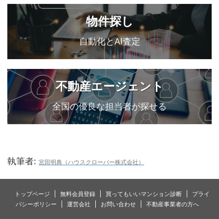
物件探し
自動化とAI査定
不動産エージェント
全国の優良な担当者が探せる
執筆者:
宮田明典（ハウスクローバー株式会社）
トップページ
無料会員登録
買ってもいいマンション診断
プライ
バシーポリシー
運営会社
お問い合わせ
不動産事業者の方へ