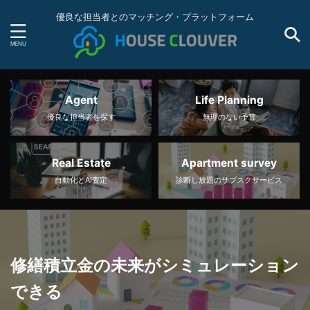
優良な担当者とのマッチング・プラットフォーム
Agent
Life Planning
優良な担当者を探す
無理のない予算
Real Estate
Apartment survey
自動化とAI査定
診断し放題のサブスクサービス
修繕積立金の未来がシミュレーション
できる