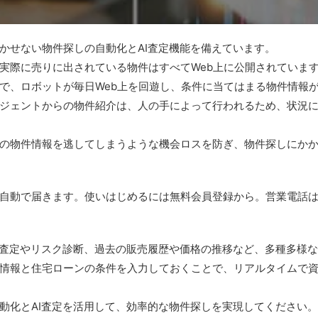
かせない物件探しの自動化とAI査定機能を備えています。
実際に売りに出されている物件はすべてWeb上に公開されていま
で、ロボットが毎日Web上を回遊し、条件に当てはまる物件情報
ジェントからの物件紹介は、人の手によって行われるため、状況
の物件情報を逃してしまうような機会ロスを防ぎ、物件探しにか
自動で届きます。使いはじめるには無料会員登録から。営業電話
格査定やリスク診断、過去の販売履歴や価格の推移など、多種多様
情報と住宅ローンの条件を入力しておくことで、リアルタイムで
動化とAI査定を活用して、効率的な物件探しを実現してください。