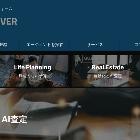
フォーム
登録
エージェントを探す
サービス
コ
Life Planning
Real Estate
無理のない予算
自動化とAI査定
AI査定