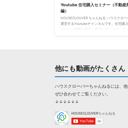
Youtube 住宅購入セミナー（不動産
編）
HOUSECLOUVER ちゃんねる ハウスクロ
運営するYoutubeチャンネルです。住宅購
かせない情報を幅広く発信しています。チ
ル登録をすることで、常に最新の動画にア
できます。↓↓↓↓↓↓ 物件から問い合わ
との弊害とは？ 物件情報サイトから問い合
ことの弊害を解説しました。
https://youtu.be/IRqF1j-E9NE 不動産エ
と不動産仲介業者の違い 最近よく聞く不動
他にも動画がたくさん
ジェントについて解説しました。
https://youtu.be/EJk5 ...
ハウスクローバーちゃんねるには、他
ぜひ合わせてご覧ください。
↓↓↓↓↓↓