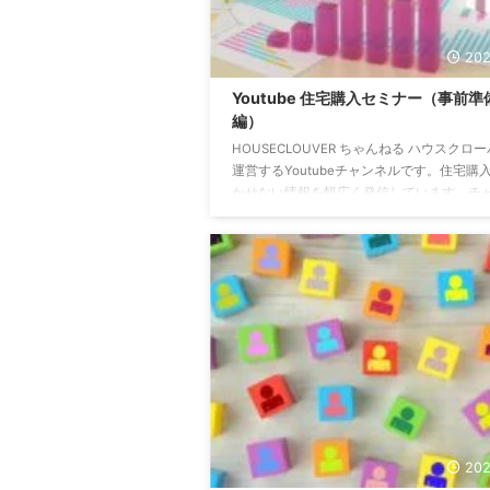
202
Youtube 住宅購入セミナー（事前準
編）
HOUSECLOUVER ちゃんねる ハウスクロ
運営するYoutubeチャンネルです。住宅購
かせない情報を幅広く発信しています。チ
ル登録をすることで、常に最新の動画にア
できます。↓↓↓↓↓↓ 物件情報探しに使
ツール８選 タイトルには中古マンションと
れていますが、戸建てや土地探しにも活用
ツールです。プロも活用する神ツールを紹
います。 https://youtu.be/vuoXVNslZOs 
◯割が、住宅ローンで苦労をしている⁉︎ 適
...
202