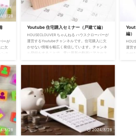
4/8/28
2024/8/28
備
Youtube 住宅購入セミナー（戸建て編）
Yo
編）
HOUSECLOUVER ちゃんねる ハウスクローバーが
運営するYoutubeチャンネルです。住宅購入に欠
ーバーが
HOU
かせない情報を幅広く発信しています。チャンネ
入に欠
運営す
ル登録をすることで、常に最新の動画にアクセス
ャンネ
かせ
できます。↓↓↓↓↓↓ 今、中古戸建てが熱
クセス
ル登
い！？お勧めな理由と狙うべき物件 マンションか
える神
でき
戸建てか、どちらがいいか迷った時の判断基準の
記載さ
ョン
参考になる内容を解説しました。
できる
説 
https://youtu.be/dvNaTaDgE94 不動産会社は教え
介して
まで
てくれない、５つの不都合な事実 中古戸建購入で
全体の
です
不動産会社は教えてくれない、５つ ...
正な予
にな
い。 ht
4/8/28
2024/8/28