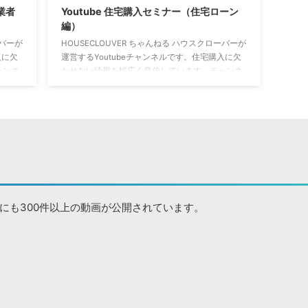
業者
Youtube 住宅購入セミナー（住宅ローン
編）
ーバーが
HOUSECLOUVER ちゃんねる ハウスクローバーが
入に欠
運営するYoutubeチャンネルです。住宅購入に欠
ャンネ
かせない情報を幅広く発信しています。チャンネ
クセス
ル登録をすることで、常に最新の動画にアクセス
せるこ
できます。↓↓↓↓↓↓ 銀行も教えてくれない住
わせる
宅ローン破綻回避マニュアル 住宅ローンの借り入
れで、必ず知っておくべき基礎知識について解説
ージェント
しました。銀行も不動産会社も教えてくれないよ
産エー
うな内容が盛りだくさんです。
https://youtu.be/GbpYO-1tJo0 ６割の人が住宅ロ
ーン破綻予備軍！？ あなたは大丈 ...
にも300件以上の動画が公開されています。