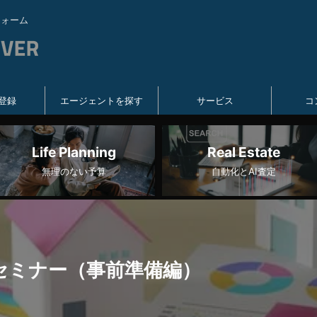
フォーム
登録
エージェントを探す
サービス
コ
Life Planning
Real Estate
無理のない予算
自動化とAI査定
購入セミナー（事前準備編）