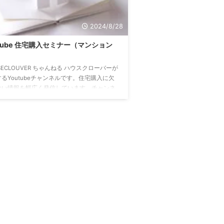
2024/8/28
utube 住宅購入セミナー（マンション
SECLOUVER ちゃんねる ハウスクローバーが
るYoutubeチャンネルです。住宅購入に欠
ない情報を幅広く発信しています。チャンネ
録をすることで、常に最新の動画にアクセス
ます。↓↓↓↓↓↓ 【完全攻略】中古マンシ
購入のノウハウを業界歴15年のプロが徹底解
中古マンション 購入の考え始めから引き渡し
の全てのステップを開設した完全マニュアル
。全ての情報が時系列で体系的に学べるよう
っています。保存して何度も見返してくださ
tps://youtu.be/7So ...