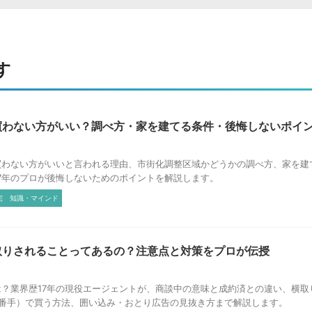
す
買わない方がいい？調べ方・家を建てる条件・後悔しないポイン
買わない方がいいと言われる理由、市街化調整区域かどうかの調べ方、家を建
7年のプロが後悔しないためのポイントを解説します。
宅
知識・マインド
取りされることってあるの？注意点と対策をプロが伝授
？業界歴17年の現役エージェントが、商談中の意味と成約済との違い、横取
2番手）で買う方法、囲い込み・おとり広告の見抜き方まで解説します。