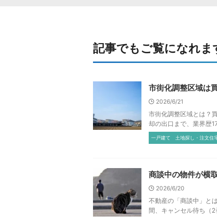
記事でもご覧になれま
市街化調整区域は
2026/6/21
市街化調整区域とは？
却の出口まで、業界歴1
一戸建て
土地探し・注文住
商談中の物件が横
2026/6/20
不動産の「商談中」とは
間、キャンセル待ち（