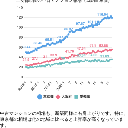
94
271.92
182.16
137
95
235.95
171.6
134
96
234.63
169.29
131
97
240.57
170.61
127
98
226.38
169.29
124
99
220.11
159.39
121
00
205.92
148.83
119
01
201.3
141.9
118
02
195.03
138.93
117
03
205.59
139.92
116
04
209.55
142.56
116.2
05
211.2
141.9
124.5
06
220.11
151.47
125.1
07
250.14
158.73
135.6
08
275.7
168.1
143.9
09
274
165.8
147.2
10
268.2
173.8
142.7
11
267.4
174.2
146.9
12
271
171.1
150.3
13
282.5
177.5
152.6
14
299.1
195.2
159.2
主
主要都市圏の中古マンシ
15
314.7
206.9
178
中古マンションの相場も、新築同様に右肩上がりです。特に、
要
ョン相場（成約㎡単価）
16
332.8
218.7
180.6
東京都の相場は他の地域に比べると上昇率が高くなっていま
都
大阪
愛知
17
341.9
226
191.5
東京都
す。
市
府
県
18
360.5
234.3
208.1