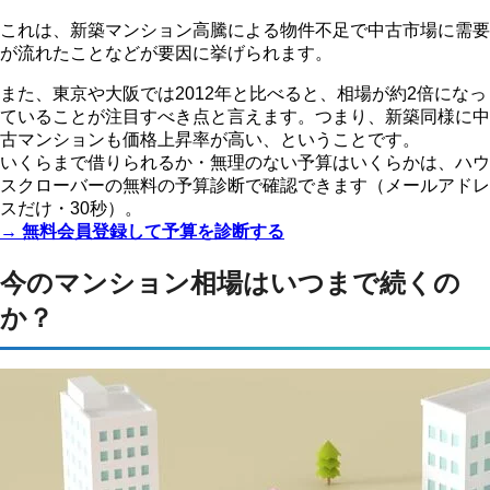
19
370.5
234
213.1
2012.1
50.44
24.9
21
圏
これは、新築マンション高騰による物件不足で中古市場に需要
20
412.8
246.5
229.7
4
48.73
24.8
20.4
の
が流れたことなどが要因に挙げられます。
21
423.1
261.7
247.6
7
50.35
24.3
19
中
22
425
269.9
248.9
10
48.64
23.7
19.5
古
また、東京や大阪では2012年と比べると、相場が約2倍になっ
2013.1
49.99
25.3
21
マ
4
51.47
24.7
20.2
ていることが注目すべき点と言えます。つまり、新築同様に中
ン
7
51.93
25.3
20.9
古マンションも価格上昇率が高い、ということです。
10
53.72
26.7
20.2
シ
いくらまで借りられるか・無理のない予算はいくらかは、ハウ
2014.1
53.8
26.5
21.6
ョ
スクローバーの無料の予算診断で確認できます（メールアドレ
4
57.35
27.1
21.8
ン
スだけ・30秒）。
7
54.47
27.1
20.5
相
→ 無料会員登録して予算を診断する
10
58.46
27.8
22.2
場
2015.1
59.34
28.6
21.7
（成
4
59.74
27.5
22.9
今のマンション相場はいつまで続くの
7
60.28
27.6
21.5
約
10
61.91
28.9
23
か？
㎡
2016.1
63.33
29.9
23.2
単
4
62.8
30.8
22.9
価）
7
63.5
31
21.4
10
63.89
32.2
25
2017.1
67.02
32.7
24.8
4
67.83
31.5
26.1
7
65.51
32.5
25.7
10
65.59
32.9
22.3
2018.1
68.03
34.6
25.5