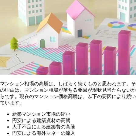
4
68.93
34.9
25.2
7
68.01
33.9
26
10
67.71
34.9
27.5
2019.1
67.81
37.4
27.5
4
70.81
35.8
27.8
7
69.83
36
27
10
71.67
37.4
27.2
2020.1
74.82
40.46
28.9
4
70.18
36.13
26.5
7
74.36
37.1
29.2
10
75.05
37.19
28
2021.1
77.1
38.28
28.4
4
79.31
39.96
30.3
7
82.14
39.19
30.3
10
81.48
39.56
30.8
マンション相場の高騰は、しばらく続くものと思われます。そ
2022.1
86.37
38.81
29.4
の理由は、マンション相場が落ちる要因が現状見当たらないか
4
91.94
41.76
28.9
らです。現在のマンション価格高騰は、以下の要因により続い
7
91.97
41.4
29.2
ています。
10
94.32
44.89
31.6
2023.1
90.96
45.41
30.94
新築マンション市場の縮小
2
90.83
41.81
30.95
3
91.97
44.7
30.91
円安による建築資材の高騰
4
94.65
44.34
31.42
人手不足による建築費の高騰
5
95.82
43.73
31.46
円安による海外マネーの流入