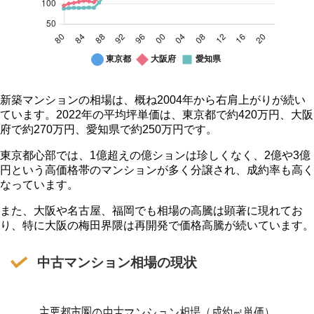
新
新築マンションの平
新築マンションの相場は、概ね2004年から右肩上がりが続い
築
均坪単価推移
ています。2022年の平均坪単価は、東京都で約420万円、大阪
マ
愛知
東京都
大阪府
府で約270万円、愛知県で約250万円です。
ン
県
80
159
96
89
シ
東京都心部では、1億超えの億ションは珍しくなく、2億や3億
81
168
101
90
ョ
円という高価格帯のマンションが多く分譲され、成約率も高く
82
164
103
91
ン
83
169.2
105.6
90.5
なっています。
の
84
162.03
107.91
90.7
平
85
168.63
106.92
91.5
また、大阪や名古屋、福岡でも相場の高騰は顕著に現れてお
均
86
175.56
104.61
91
り、特に大阪の梅田界隈は再開発で価格高騰が続いています。
87
261.03
114.84
103.7
坪
88
346.17
147.18
118
単
89
422.4
209.22
138
中古マンション相場の現状
価
90
453.09
288.09
182
推
91
447.81
298.98
183.7
移
92
371.58
231.66
155
93
294.36
194.7
141