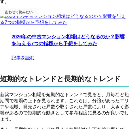
7
119.67
54.11
31.83
す。
8
119.75
56.09
32.03
9
118.46
55.53
35.28
あわせて読みたい
10
121.06
53.2
32.55
11
118.54
53.9
32.91
12
120.12
56.12
35.63
2026.01
123.05
53.45
35.76
2026年の中古マンション相場はどうなるのか？影響
2
119.77
56.29
36.02
を与える7つの指標から予想をしてみた
記事を読む
短期的なトレンドと長期的なトレンド
新築マンション相場を短期的なトレンドで見ると、月毎など短
期間で相場の上下が見られます。これらは、分譲があったエリ
アや地域、発売された戸数や取引された戸数により、大きく影
響があるので短期的な動きとして参考程度に見るのが良いでし
ょう。