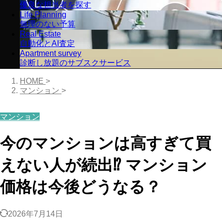
優良な担当者を探す
Life Planning
無理のない予算
Real Estate
自動化とAI査定
Apartment survey
診断し放題のサブスクサービス
HOME
>
マンション
>
マンション
今のマンションは高すぎて買
えない人が続出⁉︎ マンション
価格は今後どうなる？
2026年7月14日