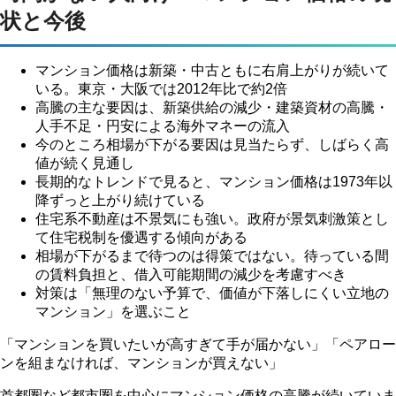
状と今後
マンション価格は新築・中古ともに右肩上がりが続いて
いる。東京・大阪では2012年比で約2倍
高騰の主な要因は、新築供給の減少・建築資材の高騰・
人手不足・円安による海外マネーの流入
今のところ相場が下がる要因は見当たらず、しばらく高
値が続く見通し
長期的なトレンドで見ると、マンション価格は1973年以
降ずっと上がり続けている
住宅系不動産は不景気にも強い。政府が景気刺激策とし
て住宅税制を優遇する傾向がある
相場が下がるまで待つのは得策ではない。待っている間
の賃料負担と、借入可能期間の減少を考慮すべき
対策は「無理のない予算で、価値が下落しにくい立地の
マンション」を選ぶこと
「マンションを買いたいが高すぎて手が届かない」「ペアロー
ンを組まなければ、マンションが買えない」
首都圏など都市圏を中心にマンション価格の高騰が続いていま