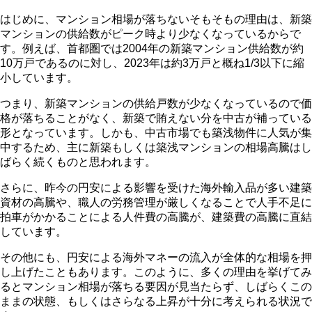
6
95.69
42.93
32.91
7
94.72
46.66
30.85
はじめに、マンション相場が落ちないそもそもの理由は、新築
8
97.67
48.61
32.91
マンションの供給数がピーク時より少なくなっているからで
9
94.12
47.54
33.64
す。例えば、首都圏では2004年の新築マンション供給数が約
10
98.99
48.05
31.8
10万戸であるのに対し、2023年は約3万戸と概ね1/3以下に縮
11
100.87
49.02
31.91
12
98.6
48.72
31.84
小しています。
2024.1
100.31
47.91
35.25
2
101.31
47.67
33.56
つまり、新築マンションの供給戸数が少なくなっているので価
3
100.35
48.78
34.16
格が落ちることがなく、新築で賄えない分を中古が補っている
4
103.31
49.95
32.08
形となっています。しかも、中古市場でも築浅物件に人気が集
5
102.59
48.28
32.95
中するため、主に新築もしくは築浅マンションの相場高騰はし
6
103.4
48.83
31.55
ばらく続くものと思われます。
7
106.91
49.17
33.18
8
101.11
53.5
34.06
さらに、昨今の円安による影響を受けた海外輸入品が多い建築
9
104.64
51.45
31.78
10
104.64
49.28
35.93
資材の高騰や、職人の労務管理が厳しくなることで人手不足に
11
107.14
50.03
33.66
拍車がかかることによる人件費の高騰が、建築費の高騰に直結
12
105.23
51.32
31.71
しています。
2025.1
112.44
54.24
34.42
2
106.93
52.01
34.41
その他にも、円安による海外マネーの流入が全体的な相場を押
3
111.15
52.02
31.61
し上げたこともあります。このように、多くの理由を挙げてみ
4
112.65
51.01
32.79
るとマンション相場が落ちる要因が見当たらず、しばらくこの
5
116.04
52.38
32.35
ままの状態、もしくはさらなる上昇が十分に考えられる状況で
6
117.01
52.88
32.51