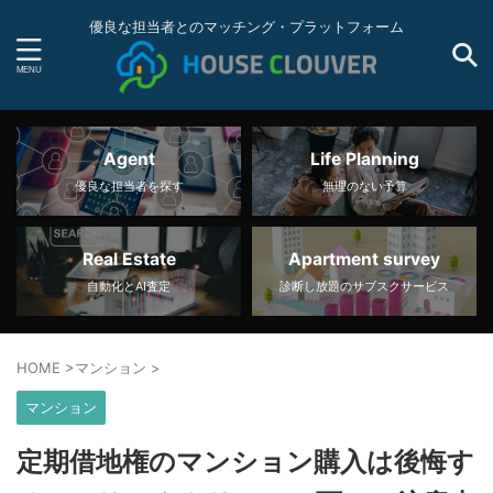
優良な担当者とのマッチング・プラットフォーム
Agent
Life Planning
優良な担当者を探す
無理のない予算
Real Estate
Apartment survey
自動化とAI査定
診断し放題のサブスクサービス
HOME
>
マンション
>
マンション
定期借地権のマンション購入は後悔す