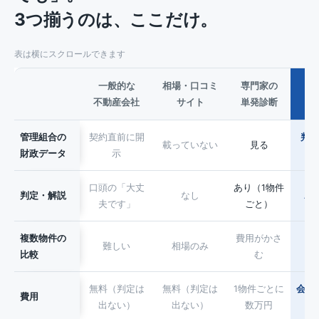
3つ揃うのは、ここだけ。
表は横にスクロールできます
一般的な
相場・口コミ
専門家の
不動産会社
サイト
単発診断
マ
管理組合の
契約直前に開
判定
載っていない
見る
財政データ
示
口頭の「大丈
あり（1物件
判定・解説
なし
A
夫です」
ごと）
複数物件の
費用がかさ
難しい
相場のみ
月
比較
む
無料（判定は
無料（判定は
1物件ごとに
会員は
費用
出ない）
出ない）
数万円