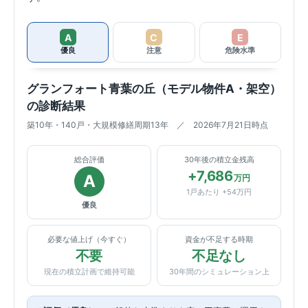
A
C
E
優良
注意
危険水準
グランフォート青葉の丘（モデル物件A・架空）
の診断結果
築10年・140戸・大規模修繕周期13年 ／ 2026年7月21日時点
総合評価
30年後の積立金残高
+7,686
A
万円
1戸あたり +54万円
優良
必要な値上げ（今すぐ）
資金が不足する時期
不要
不足なし
現在の積立計画で維持可能
30年間のシミュレーション上