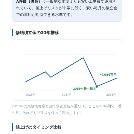
A評価（優良）：
一般的な水準よりも安い工事費で運用さ
れていて、値上げリスクが非常に低く、安い毎月の積立金
での運用が期待できる水準です。
修繕積立金の30年推移
+7,686万円
2051年 最も細る
0
2026年
2041年
2056年
2051年に大規模修繕と給排水管更新が重なり、ここが30年間で一番
の谷。それでもプラスを保って着地します。
値上げのタイミング比較