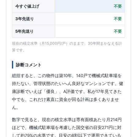
今すぐ値上げ
不要
3年先送り
不要
5年先送り
不要
現在の積立水準（月15,000円/戸）のままで、30年間まかなえる計
算です。
診断コメント
総括すると、この物件は築10年、140戸で機械式駐車場を
持たない、管理状態のたいへん良好なマンションです。健
康診断でいえば「優良」、A評価です。私が17年見てきた
中でも、これだけ素直に資金が回る計画は多くありませ
ん。
数字で見ると、現在の積立水準は専有面積あたり月214円
ほどで、機械式駐車場を考慮した国交省の目安271円に対
して約79%の水準です。目安の8割以下で運用できている