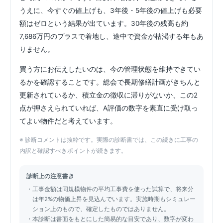
うえに、今すぐの値上げも、3年後・5年後の値上げも必要
額はゼロという結果が出ています。30年後の残高も約
7,686万円のプラスで着地し、途中で資金が枯渇する年もあ
りません。
買う方にお伝えしたいのは、今の管理状態を維持できてい
るかを確認することです。総会で長期修繕計画がきちんと
更新されているか、積立金の徴収に滞りがないか、この2
点が押さえられていれば、A評価の数字を素直に受け取っ
てよい物件だと考えています。
※ 診断コメントは抜粋です。実際の診断書では、この続きに工事の
内訳と確認すべきポイントが続きます。
診断上の注意書き
工事金額は同規模物件の平均工事費を使った試算で、将来分
は年2%の物価上昇を見込んでいます。実施時期もシミュレー
ション上のもので、確定したものではありません。
本診断は書面をもとにした簡易的な目安であり、数字が変わ