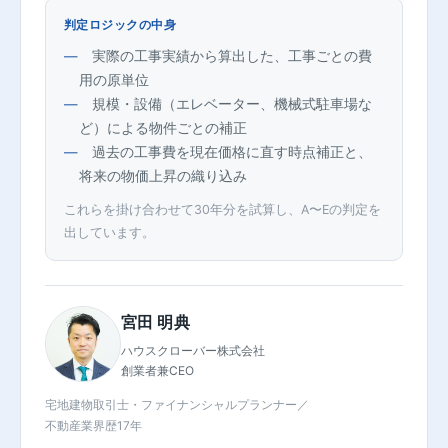
判定ロジックの中身
実際の工事実績から算出した、工事ごとの費
用の原単位
規模・設備（エレベーター、機械式駐車場な
ど）による物件ごとの補正
過去の工事費を現在価格に直す時点補正と、
将来の物価上昇の織り込み
これらを掛け合わせて30年分を試算し、A〜Eの判定を
出しています。
宮田 明典
ハウスクローバー株式会社
創業者兼CEO
宅地建物取引士・ファイナンシャルプランナー
／
不動産業界歴17年