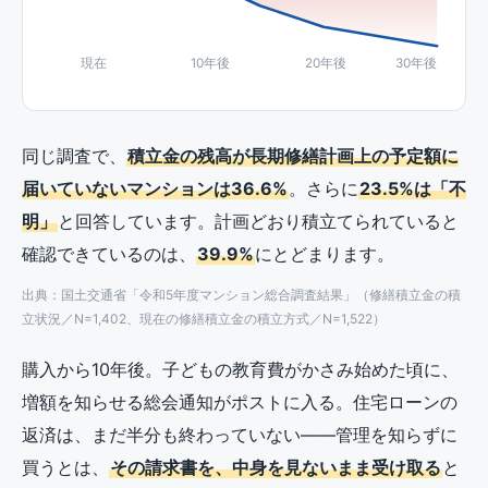
現在
10年後
20年後
30年後
同じ調査で、
積立金の残高が長期修繕計画上の予定額に
届いていないマンションは36.6%
。さらに
23.5%は「不
明」
と回答しています。計画どおり積立てられていると
確認できているのは、
39.9%
にとどまります。
出典：国土交通省「令和5年度マンション総合調査結果」（修繕積立金の積
立状況／N=1,402、現在の修繕積立金の積立方式／N=1,522）
購入から10年後。子どもの教育費がかさみ始めた頃に、
増額を知らせる総会通知がポストに入る。住宅ローンの
返済は、まだ半分も終わっていない——管理を知らずに
買うとは、
その請求書を、中身を見ないまま受け取る
と