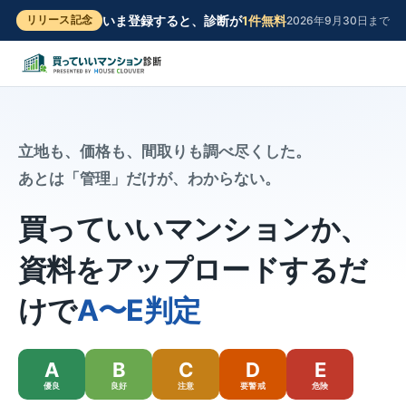
いま登録すると、診断が
1件無料
2026年9月30日まで
リリース記念
立地も、価格も、間取りも調べ尽くした。
あとは「管理」だけが、わからない。
買っていいマンションか、
資料をアップロードするだ
けで
A〜E判定
A
B
C
D
E
優良
良好
注意
要警戒
危険