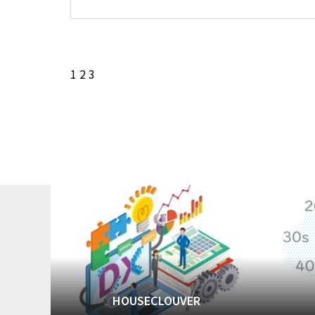
1
2
3
HOUSECLOUVER