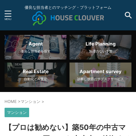
優良な担当者とのマッチング・プラットフォーム
Agent
Life Planning
優良な担当者を探す
無理のない予算
Real Estate
Apartment survey
自動化とAI査定
診断し放題のサブスクサービス
HOME
>
マンション
>
マンション
【プロは勧めない】築50年の中古マ