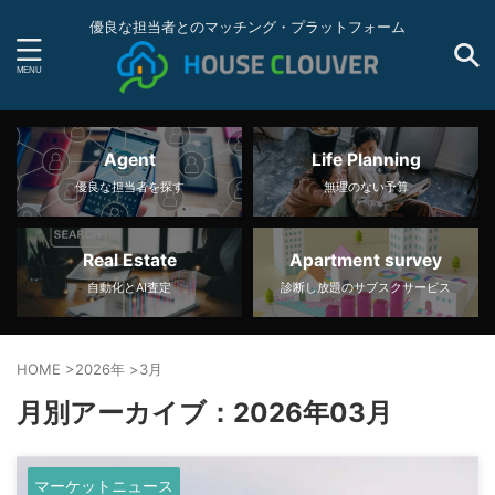
優良な担当者とのマッチング・プラットフォーム
Agent
Life Planning
優良な担当者を探す
無理のない予算
Real Estate
Apartment survey
自動化とAI査定
診断し放題のサブスクサービス
HOME
>
2026年
>
3月
月別アーカイブ：2026年03月
マーケットニュース