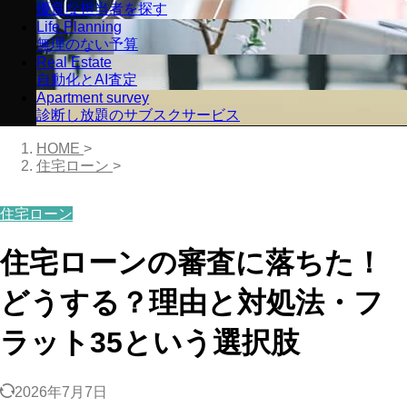
優良な担当者を探す
Life Planning
無理のない予算
Real Estate
自動化とAI査定
Apartment survey
診断し放題のサブスクサービス
HOME
>
住宅ローン
>
住宅ローン
住宅ローンの審査に落ちた！
どうする？理由と対処法・フ
ラット35という選択肢
2026年7月7日