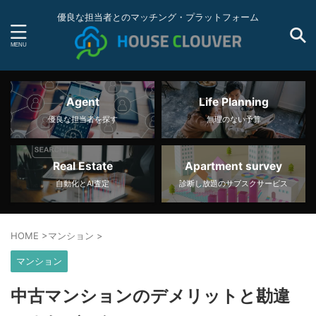
優良な担当者とのマッチング・プラットフォーム
Agent
Life Planning
優良な担当者を探す
無理のない予算
Real Estate
Apartment survey
自動化とAI査定
診断し放題のサブスクサービス
HOME
>
マンション
>
マンション
中古マンションのデメリットと勘違