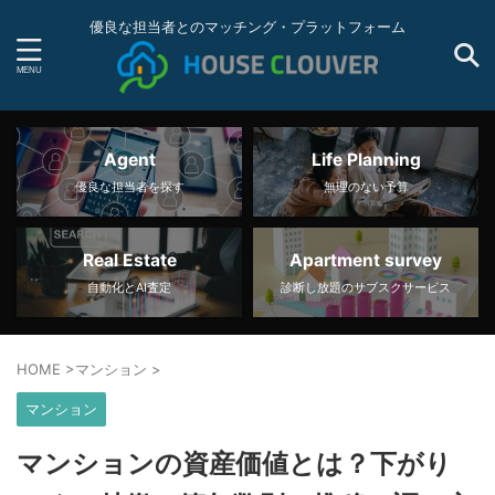
優良な担当者とのマッチング・プラットフォーム
Agent
Life Planning
優良な担当者を探す
無理のない予算
Real Estate
Apartment survey
自動化とAI査定
診断し放題のサブスクサービス
HOME
>
マンション
>
マンション
マンションの資産価値とは？下がり