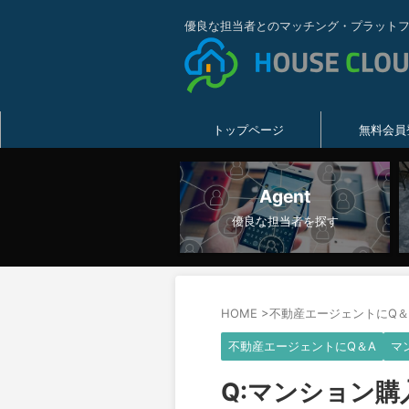
優良な担当者とのマッチング・プラット
トップページ
無料会員
Agent
優良な担当者を探す
HOME
>
不動産エージェントにQ＆
不動産エージェントにQ＆A
マ
Q:マンション