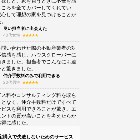
ト探しと、家を買うときに不安を感
ところを全てカバーしてくれてい
安心して理想の家を見つけることが
た。
良い担当者に出会えた
40代女性
を問い合わせた際の不動産業者の対
不信感を感じ、ハウスクローバーに
着きました。担当者でこんなにも違
かと驚きました。
仲介手数料のみで利用できる
20代男性
ビス料やコンサルティング料を取ら
ことなく、仲介手数料だけですべて
ービスを利用できることが驚き。エ
ェントの質が高いことを考えたらか
お得に感じた。
宅購入で失敗しないためのサービス