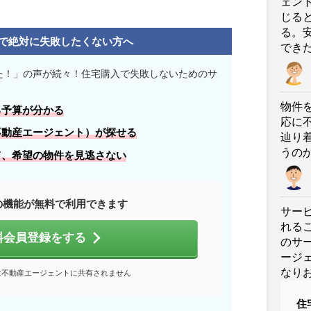
ェン
じる
る。
で絶対に失敗したくない方へ
でき
た！」の声が続々！住宅購入で失敗しないためのサ
物件
る
予算
が分かる
応に
不動産エージェント）が探せる
辿り
うの
て、
希望の物件
を見逃さない
の機能が無料で利用できます
サー
れる
料会員登録をする
のサ
ージ
なり
は不動産エージェントに共有されません
住