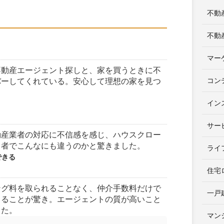
不動
不動
マー
不動産エージェント探しと、家を買うときに不
コン
バーしてくれている。安心して理想の家を見つ
イン
サー
動産業者の対応に不信感を感じ、ハウスクロー
当者でこんなにも違うのかと驚きました。
ライ
できる
住宅
ング料を取られることなく、仲介手数料だけで
一戸
きることが驚き。エージェントの質が高いこと
じた。
マン