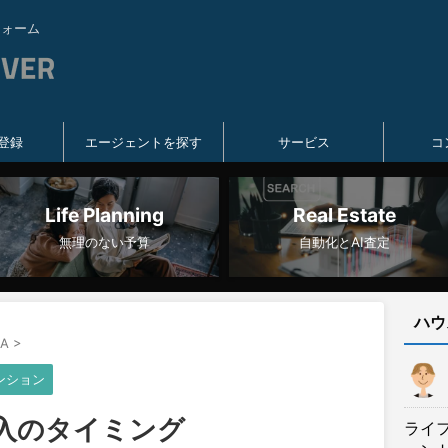
フォーム
登録
エージェントを探す
サービス
コ
Life Planning
Real Estate
無理のない予算
自動化とAI査定
ハウ
A
>
ンション
購入のタイミング
ライ