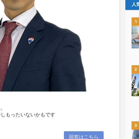
人
1
2
す。
少しもったいないかもです
3
回答はこちら