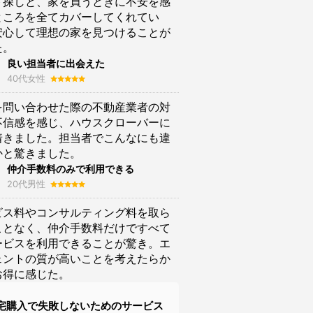
ト探しと、家を買うときに不安を感
ところを全てカバーしてくれてい
安心して理想の家を見つけることが
た。
良い担当者に出会えた
40代女性
を問い合わせた際の不動産業者の対
不信感を感じ、ハウスクローバーに
着きました。担当者でこんなにも違
かと驚きました。
仲介手数料のみで利用できる
20代男性
ビス料やコンサルティング料を取ら
ことなく、仲介手数料だけですべて
ービスを利用できることが驚き。エ
ェントの質が高いことを考えたらか
お得に感じた。
宅購入で失敗しないためのサービス