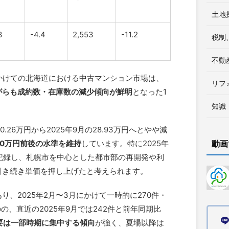
土地
3
-4.4
2,553
-11.2
税制
不動
月にかけての北海道における中古マンション市場は、
リフ
がらも成約数・在庫数の減少傾向が鮮明
となった1
知識
.26万円から2025年9月の28.93万円へとやや減
30万円前後の水準を維持
しています。特に2025年
動画
クを記録し、札幌市を中心とした都市部の再開発や利
引き続き単価を押し上げたと考えられます。
、2025年2月〜3月にかけて一時的に270件・
の、直近の2025年9月では242件と前年同期比
要は一部時期に集中する傾向
が強く、夏場以降は