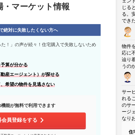
ェン
場・マーケット情報
じる
る。
でき
で絶対に失敗したくない方へ
った！」の声が続々！住宅購入で失敗しないため
物件
応に
辿り
る
予算
が分かる
うの
不動産エージェント）が探せる
て、
希望の物件
を見逃さない
サー
れる
のサ
の機能が無料で利用できます
ージ
なり
料会員登録をする
住