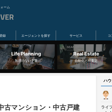
フォーム
登録
エージェントを探す
サービス
コ
Life Planning
Real Estate
無理のない予算
自動化とAI査定
ハウ
】中古マンション・中古戸建
ライ