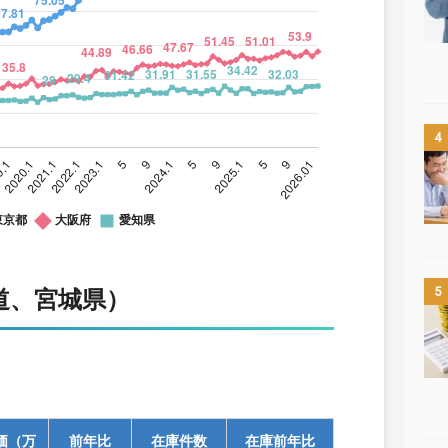
4
5
道、宮城県）
価（万
前年比
在庫件数
在庫前年比