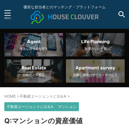
優良な担当者とのマッチング・プラットフォーム
Agent
Life Planning
優良な担当者を探す
無理のない予算
Real Estate
Apartment survey
自動化とAI査定
診断し放題のサブスクサービス
HOME
>
不動産エージェントにQ＆A
>
不動産エージェントにQ＆A
マンション
Q:マンションの資産価値