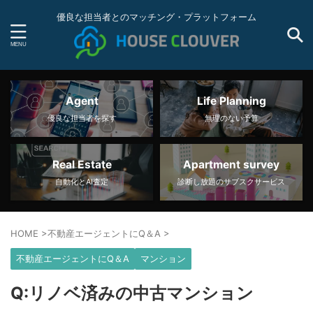
優良な担当者とのマッチング・プラットフォーム
Agent
Life Planning
優良な担当者を探す
無理のない予算
Real Estate
Apartment survey
自動化とAI査定
診断し放題のサブスクサービス
HOME
>
不動産エージェントにQ＆A
>
不動産エージェントにQ＆A
マンション
Q:リノベ済みの中古マンション