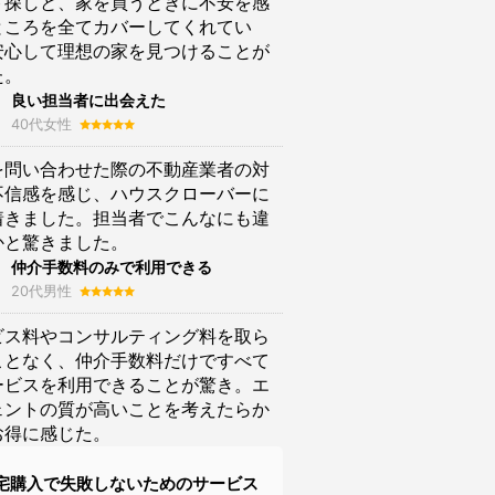
ト探しと、家を買うときに不安を感
ところを全てカバーしてくれてい
安心して理想の家を見つけることが
た。
良い担当者に出会えた
40代女性
を問い合わせた際の不動産業者の対
不信感を感じ、ハウスクローバーに
着きました。担当者でこんなにも違
かと驚きました。
仲介手数料のみで利用できる
20代男性
ビス料やコンサルティング料を取ら
ことなく、仲介手数料だけですべて
ービスを利用できることが驚き。エ
ェントの質が高いことを考えたらか
お得に感じた。
宅購入で失敗しないためのサービス