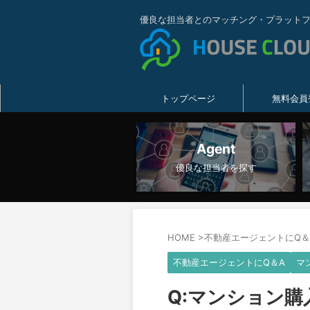
優良な担当者とのマッチング・プラット
トップページ
無料会員
Agent
優良な担当者を探す
HOME
>
不動産エージェントにQ＆
不動産エージェントにQ＆A
マ
Q:マンション