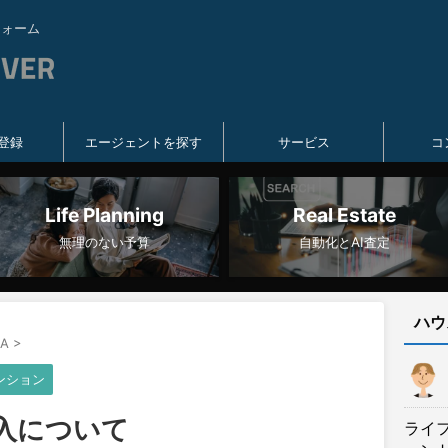
フォーム
登録
エージェントを探す
サービス
コ
Life Planning
Real Estate
無理のない予算
自動化とAI査定
ハウ
A
>
ンション
購入について
ライ