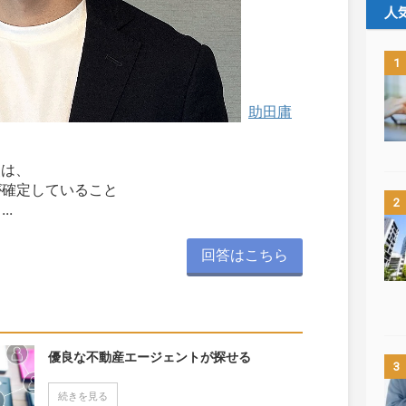
人
1
助田庸
点は、
が確定していること
2
..
回答はこちら
優良な不動産エージェントが探せる
3
続きを見る