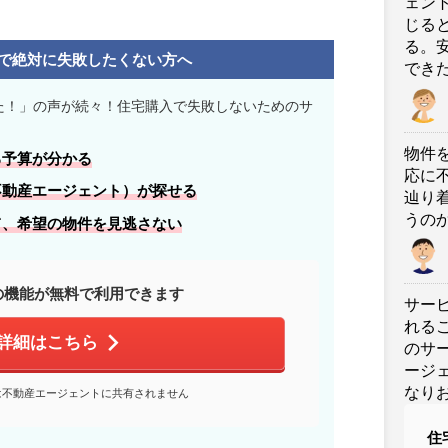
ェン
じる
る。
で絶対に失敗したくない方へ
でき
た！」の声が続々！住宅購入で失敗しないためのサ
物件
る
予算
が分かる
応に
不動産エージェント）が探せる
辿り
うの
て、
希望の物件
を見逃さない
の機能が無料で利用できます
サー
れる
詳細はこちら
のサ
ージ
なり
は不動産エージェントに共有されません
住