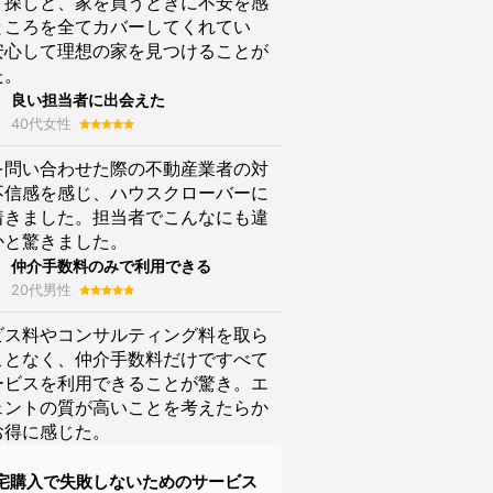
ト探しと、家を買うときに不安を感
ところを全てカバーしてくれてい
安心して理想の家を見つけることが
た。
良い担当者に出会えた
40代女性
を問い合わせた際の不動産業者の対
不信感を感じ、ハウスクローバーに
着きました。担当者でこんなにも違
かと驚きました。
仲介手数料のみで利用できる
20代男性
ビス料やコンサルティング料を取ら
ことなく、仲介手数料だけですべて
ービスを利用できることが驚き。エ
ェントの質が高いことを考えたらか
お得に感じた。
宅購入で失敗しないためのサービス