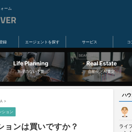
フォーム
登録
エージェントを探す
サービス
コ
Life Planning
Real Estate
無理のない予算
自動化とAI査定
ハウ
A
>
ンション
ンションは買いですか？
ライ