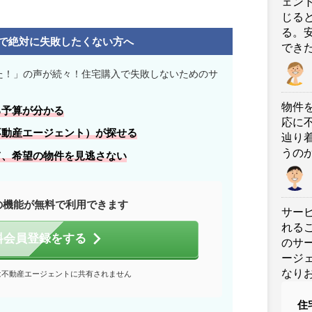
ェン
じる
る。
で絶対に失敗したくない方へ
でき
た！」の声が続々！住宅購入で失敗しないためのサ
物件
る
予算
が分かる
応に
不動産エージェント）が探せる
辿り
うの
て、
希望の物件
を見逃さない
の機能が無料で利用できます
サー
れる
料会員登録をする
のサ
ージ
なり
は不動産エージェントに共有されません
住