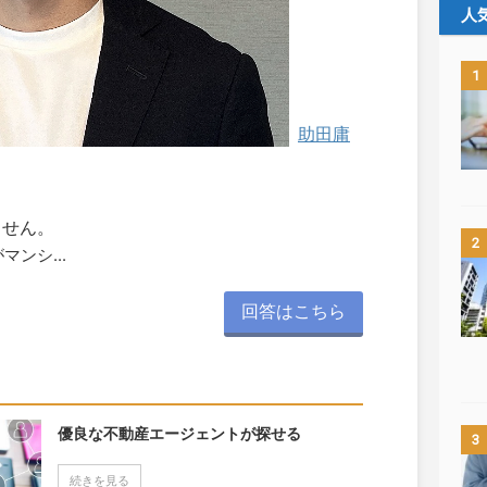
人
1
助田庸
。
ません。
2
ンシ...
回答はこちら
優良な不動産エージェントが探せる
3
続きを見る