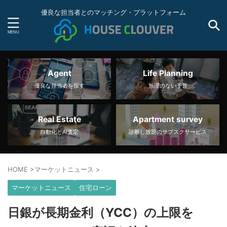
優良な担当者とのマッチング・プラットフォーム
Agent
Life Planning
優良な担当者を探す
無理のない予算
Real Estate
Apartment survey
自動化とAI査定
診断し放題のサブスクサービス
HOME
>
マーケットニュース
>
マーケットニュース
住宅ローン
日銀が長期金利（YCC）の上限を