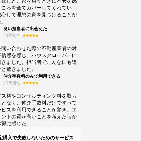
ト探しと、家を買うときに不安を感
ところを全てカバーしてくれてい
安心して理想の家を見つけることが
た。
良い担当者に出会えた
40代女性
を問い合わせた際の不動産業者の対
不信感を感じ、ハウスクローバーに
着きました。担当者でこんなにも違
かと驚きました。
仲介手数料のみで利用できる
20代男性
ビス料やコンサルティング料を取ら
ことなく、仲介手数料だけですべて
ービスを利用できることが驚き。エ
ェントの質が高いことを考えたらか
お得に感じた。
宅購入で失敗しないためのサービス