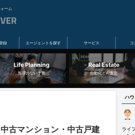
フォーム
登録
エージェントを探す
サービス
コ
Life Planning
Real Estate
無理のない予算
自動化とAI査定
ハウ
月】中古マンション・中古戸建
ライ