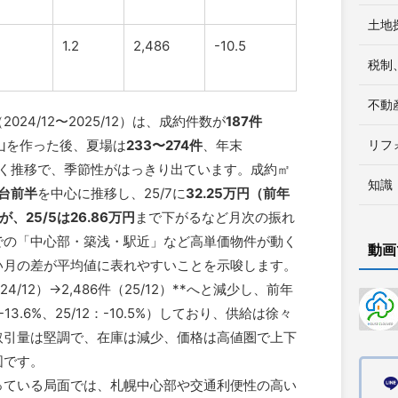
土地
1.2
2,486
-10.5
税制
不動
24/12〜2025/12）は、成約件数が
187件
山を作った後、夏場は
233〜274件
、年末
リフ
く推移で、季節性がはっきり出ています。成約㎡
知識
円台前半
を中心に推移し、25/7に
32.25万円（前年
、25/5は26.86万円
まで下がるなど月次の振れ
での「中心部・築浅・駅近」など高単価物件が動く
動画
い月の差が平均値に表れやすいことを示唆します。
4/12）→2,486件（25/12）**へと減少し、前年
13.6%、25/12：-10.5%）しており、供給は徐々
取引量は堅調で、在庫は減少、価格は高値圏で上下
図です。
っている局面では、札幌中心部や交通利便性の高い