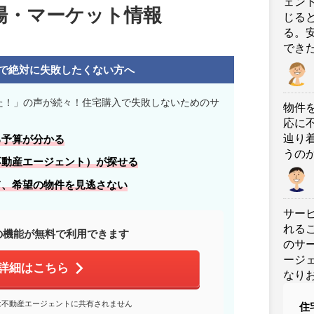
ェン
場・マーケット情報
じる
る。
でき
で絶対に失敗したくない方へ
た！」の声が続々！住宅購入で失敗しないためのサ
物件
応に
辿り
る
予算
が分かる
うの
不動産エージェント）が探せる
て、
希望の物件
を見逃さない
サー
れる
の機能が無料で利用できます
のサ
ージ
詳細はこちら
なり
は不動産エージェントに共有されません
住