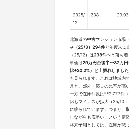
11
2025/
238
29.93
12
北海道の中古マンション市場（20
→（25/3）294件
と年度末に
（25/12）は
238件
へと落ち着
単価は
29万円台後半〜32万
比+20.2%）と上振れしましたが
も見られます。これは地域内
月と、郊外・築古の比率が高
一方で在庫件数は**2,777件（2
比もマイナスが拡大（25/10：-
に絞られています。つまり、
しながらも底堅い、という構
将来予測としては、在庫が減