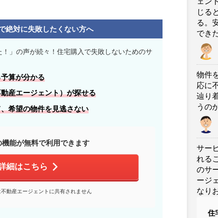
ェン
じる
る。
で絶対に失敗したくない方へ
でき
た！」の声が続々！住宅購入で失敗しないためのサ
物件
る
予算
が分かる
応に
不動産エージェント）が探せる
辿り
うの
て、
希望の物件
を見逃さない
の機能が無料で利用できます
サー
れる
詳細はこちら
のサ
ージ
なり
は不動産エージェントに共有されません
住