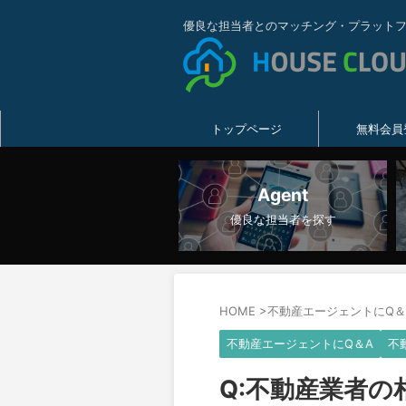
優良な担当者とのマッチング・プラット
トップページ
無料会員
Agent
優良な担当者を探す
HOME
>
不動産エージェントにQ＆
不動産エージェントにQ＆A
不
Q:不動産業者の