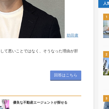
人
1
助田庸
決して悪いことではなく、そうなった理由が肝
2
回答はこちら
3
優良な不動産エージェントが探せる