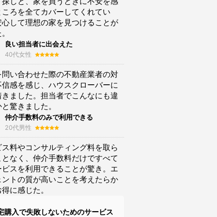
ト探しと、家を買うときに不安を感
ところを全てカバーしてくれてい
安心して理想の家を見つけることが
た。
良い担当者に出会えた
40代女性
を問い合わせた際の不動産業者の対
不信感を感じ、ハウスクローバーに
着きました。担当者でこんなにも違
かと驚きました。
仲介手数料のみで利用できる
20代男性
ビス料やコンサルティング料を取ら
ことなく、仲介手数料だけですべて
ービスを利用できることが驚き。エ
ェントの質が高いことを考えたらか
お得に感じた。
宅購入で失敗しないためのサービス