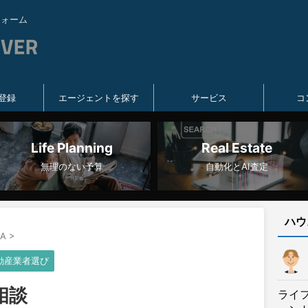
フォーム
登録
エージェントを探す
サービス
コ
Life Planning
Real Estate
無理のない予算
自動化とAI査定
ハウ
A
>
動産業者選び
相談
ライ