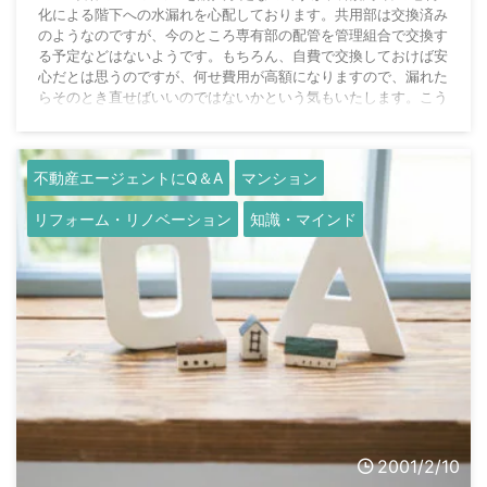
化による階下への水漏れを心配しております。共用部は交換済み
のようなのですが、今のところ専有部の配管を管理組合で交換す
る予定などはないようです。もちろん、自費で交換しておけば安
心だとは思うのですが、何せ費用が高額になりますので、漏れた
らそのとき直せばいいのではないかという気もいたします。こう
いう場合、通例皆さん、専有部の配管はどうなさっているものな
のでしょうか。 888さんの質問:2023-02-08 11:30:17 永元秀明
さんの回答 A:88 ...
不動産エージェントにQ＆A
マンション
リフォーム・リノベーション
知識・マインド
2001/2/10