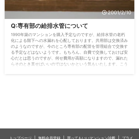
2001/2/10
Q:専有部の給排水管について
1990年築のマンションを購入予定なのですが、給排水管の老朽
化による階下への水漏れを心配しております。共用部は交換済み
のようなのですが、今のところ専有部の配管を管理組合で交換す
る予定などはないようです。もちろん、自費で交換しておけば安
心だとは思うのですが、何せ費用が高額になりますので、漏れた
らそのとき直せばいいのではないかという気もいたします。こう
いう場合、通例皆さん、専有部の配管はどうなさっているものな
のでしょうか。 888さんの質問:2023-02-08 11:30:17 木内隆之
さんの回答 A:88 ...
トップページ
無料会員登録
買ってもいいマンション診断
プライ