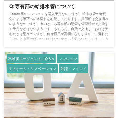
Q:専有部の給排水管について
1990年築のマンションを購入予定なのですが、給排水管の老朽
化による階下への水漏れを心配しております。共用部は交換済み
のようなのですが、今のところ専有部の配管を管理組合で交換す
る予定などはないようです。もちろん、自費で交換しておけば安
心だとは思うのですが、何せ費用が高額になりますので、漏れた
らそのとき直せばいいのではないかという気もいたします。こう
いう場合、通例皆さん、専有部の配管はどうなさっているものな
のでしょうか。 888さんの質問:2023-02-08 11:30:17 松下尚士
さんの回答 A:ご質 ...
不動産エージェントにQ＆A
マンション
リフォーム・リノベーション
知識・マインド