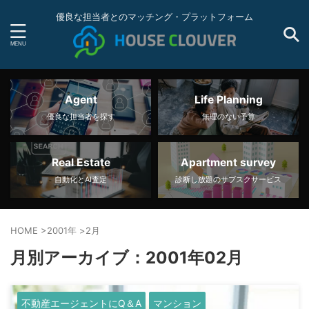
優良な担当者とのマッチング・プラットフォーム
Agent
Life Planning
優良な担当者を探す
無理のない予算
Real Estate
Apartment survey
自動化とAI査定
診断し放題のサブスクサービス
HOME
>
2001年
>
2月
月別アーカイブ：2001年02月
不動産エージェントにQ＆A
マンション