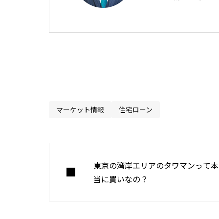
ト。 全国から毎
ション管理調査
いための住宅購入
務の中で、多く
感じ、住宅購入
ークを構築したプラ
が情報を発信して
マーケット情報
住宅ローン
せないバイブルと
ション株式会社を
を東京都港区にて設
東京の湾岸エリアのタワマンって本
トに相談する
◀︎◀
当に買いなの？