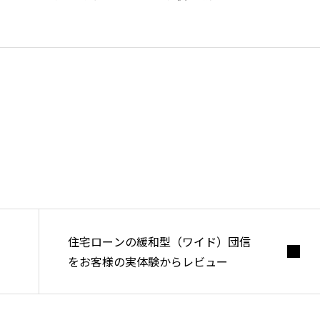
年300組以上の相談を受け、実際の売買もサポート。 マン
において、独自のノウハウとロジックを確立し、失敗しな
エキスパートとして多くの指名買いを集める。 実際の業
の人から受ける相談内容と不動産業界の現状にギャップを
に必要なサービスと優良な不動産エージェントのネットワ
ットフォーム「HOUSECLOUVER」を企画運営。 自身
いるYoutubeやブログは多くの住宅購入者にとって欠か
なっている。 2012年〜 不動産会社スタイルイノベー
名古屋にて設立 2021年〜 ハウスクローバー株式会社
立 2023年〜 拠点を東京に移す ▶︎▶︎
このエージェン
住宅ローンの緩和型（ワイド）団信
︎
をお客様の実体験からレビュー