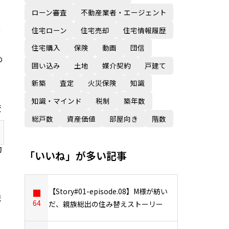
し
ローン審査
不動産業者・エージェント
上
住宅ローン
住宅売却
住宅情報履歴
住宅購入
保険
動画
団信
め
囲い込み
土地
媒介契約
戸建て
新築
査定
火災保険
知識
知識・マインド
税制
築年数
変
総戸数
資産価値
部屋向き
階数
動
「いいね」が多い記事
【Story#01-episode.08】M様が紡い
ま
64
だ、親族総出の住み替えストーリー
フ