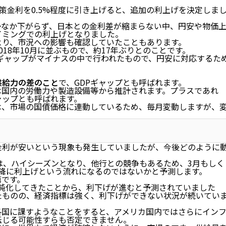
策金利を0.5%程度に引き上げると、追加の利上げを決定しま
かなか下がらず、日本との金利差が縮まらない中、円安や物価
イミングでの利上げとなりました。
より、市況への影響も確認していたこともあります。
18年10月に並ぶもので、約17年ぶりとのことです。
給ギャップがマイナスの中で行われたもので、円安に対応するた
供給力の差のこと
で、GDPギャップとも呼ばれます。
は国内の労働力や製造設備等から推計されます。プラスであれ
ャップとも呼ばれます。
は、市場の国債価格に連動しているため、毎月変動しますが、
金利が安いという現象も発生していましたが、今後どのように
は、ハイシーズンとなり、他行との競争もあるため、3月もしく
降に利上げという流れになるのではないかと予測します
。
第です。
率が鈍化してきたことから、利下げが進むと予測されていました
たものの、経済指標は強く、利下げができない状況が続いてい
各国に課すようなことをすると、アメリカ国内ではさらにイン
転じる可能性すらも否定できません。