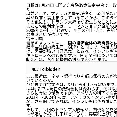
日銀は1月24日に開いた金融政策決定会合で、政
た。
以前として、アメリカの景気が強く、金利がな
昇が以前と高止まりしていることから、このタ
その他にも、トランプ大統領が誕生したことに
またこの金利水準は、リーマンショック直前の20
2008年の利上げと違い、今回の利上げは、需
の意味合いが強いです。
宮田明典
需給ギャップとは、
一国の経済全体の総需要と
総需要は国内総生産（GDP）と同じで、供給力
ば、需要が強い（好景気）とされ、インフレギ
住宅ローンへの影響ですが、固定金利について
動金利は、各金融機関の判断で変わります。
403 Forbidden
ここ最近は、ネット銀行よりも都市銀行の方が
いていくのか。
ひとまず住宅業界は、3月から4月いっぱいまで
は4月までは現在の変動金利は変わらず、それ以
さらに今後の予想ですが、アメリカの利下げ次
2023年〜2024年には、アメリカのインフレ
が、蓋を開けてみれば、インフレ率は落ち着い
す。
そして、今回のトランプ大統領が、関税などを
レが進むため、利下げどころか、再度利上げに