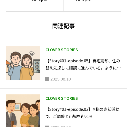
談を受け、実際の
de.06】ま
de.08】M
売買もサポート。
たもや不
様が紡い
マンション管理調
動産業界
だ、親族
関連記事
査において、独自
の闇に遭
総出の住
遇する、
のノウハウとロジ
み替えス
T様ご夫
トーリー
ックを確立し、失
CLOVER STORIES
妻
敗しないための住
【Story#01-episode.05】自宅売却、住み
宅購入エキスパー
替え先探しに順調に進んでいる。ように思
トとして多くの指
えたが…
2025.08.10
名買いを集める。
実際の業務の中
CLOVER STORIES
で、多くの人から
【Story#01-episode.03】M様の売却活動
受ける相談内容と
で、ご親族と山場を迎える
不動産業界の現状