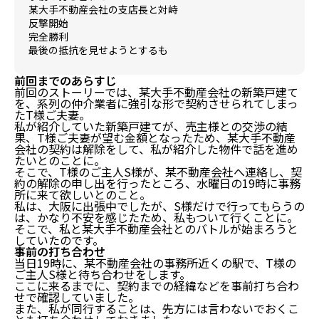
某大手不動産会社の支店長と対峙
反撃開始
完全勝利
最後の抵抗を見せようとするも
前回までのあらすじ
前回のストーリーでは、某大手不動産会社の新築戸建て
を、系列の仲介業者に強引な形で契約させられてしまっ
たT様ご夫妻。
私が紹介していた新築戸建てが、売主様との交渉の結
果、T様ご夫妻が望む金額となったため、某大手不動産
会社の契約は解除をして、私が紹介した物件で話を進め
たいとのことに。
そこで、T様のご主人S様が、某不動産会社へ連絡し、契
約の解除の申し出を行ったところ、水曜日の19時に事務
所に来て欲しいとのこと。
私は、大阪に出張中でしたが、S様だけで行ってもらうの
は、かなり不安を感じたため、私もついて行くことに。
そこで、私と某大手不動産会社とのバトルが始まろうと
していたのです。
事前の打ち合わせ
当日19時に、某不動産会社の事務所近くの駅で、T様の
ご主人S様と待ち合わせをします。
ここに来るまでに、契約までの経緯などを事前打ち合わ
せで確認していました。
また、私が同行することは、先方には言わないでおくこ