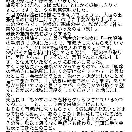
敗北の悲壮感が滲み出ていました。
事務所を出た後、S様は私に、とにかく感謝しきりで、
すごいです！と、やや興奮気味でした。
今回の話は流石にS様にできないでしょうし、大阪の出
張を早めに切り上げて戻ってきた甲斐がありました。
この頃からです。M様のご親族の中で、私がまるで神に
崇められるようになっていったのは（笑）。
最後の抵抗を見せようとするも
その後の解除も、また某不動産会社がS様に「一度解除
の手続きで説明したいので、事務所に来てもらえないで
しょうか？」とLINEで連絡を入れてきたようです。
S様がその旨を私に相談してきた際に、「話のやり取り
は、宮田さんに一任するので、宮田さんとお願いしま
す」と伝えていただくようにお願いしました。
すぐに支店長から連絡がかかってきたので、私は「解除
の手続きに事務所に出向く必要はなんですか？」と尋ね
たところ、会社がどうとか、色々言い訳がましいことを
言ってきたので、「手続きは郵送でお願いします。あとS
様から聞いていると思いますが、今後何かやり取りで話
すことがあれば私に連絡をしてください」と話しまし
た。
前回までのあらすじ
支店長は「ものすごいお客様をグリップされているので
事前の打ち合わせ
すね、、、」と、ここで完全白旗を上げました。
おそらく事務所に来てもらって、S様に解除を思いとどま
某大手不動産会社の支店長と対峙
ってもらえるよう、あの手この手を用意していたのだろ
反撃開始
うと思いますが、そんな隙も私は与えませんでした。
完全勝利
その後、郵送で滞りなく手続きも終わり、無事に手付金
最後の抵抗を見せようとするも
も戻ってきたとのこと。