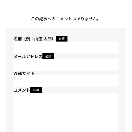
ブルとなってい
る。 2012年〜 不
この記事へのコメントはありません。
動産会社スタイル
イノベーション株
名前（例：山田 太郎）
式会社を名古屋に
必須
て設立 2021年〜
メールアドレス
必須
ハウスクローバー
株式会社を東京都
Webサイト
港区にて設立 2023
年〜 拠点を東京
コメント
必須
に移す ▶︎▶︎
このエ
ージェントに相談
する
◀︎◀︎