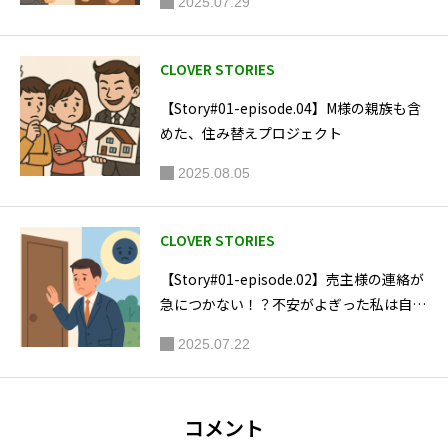
2025.07.29
にギャップを感
じ、住宅購入に必
CLOVER STORIES
要なサービスと優
良な不動産エージ
【Story#01-episode.04】M様の親族も含
めた、住み替えプロジェクト
ェントのネットワ
ークを構築したプ
2025.08.05
ラットフォーム
「HOUSECLOUVE
CLOVER STORIES
R」を企画運営。
【Story#01-episode.02】売主様の連絡が
自身が情報を発信
急につかない！？不安がよぎった私は自宅
しているYoutube
へ…
2025.07.22
やブログは多くの
住宅購入者にとっ
て欠かせないバイ
コメント