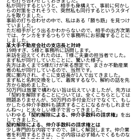
とも打ち合わせしておきました。
私が同行するというと、相手も身構えて、事前に何かし
らの対策をされそうで、突然私も同行するというスタイ
ルを取りました。
事前の打ち合わせの中で、私はある「勝ち筋」を見つけ
ていました。
ただ相手がどう出るかわからないので、相手の出方次第
では、ケンカをするつもりで事務所にお邪魔することに
しました。
某大手不動産会社の支店長と対峙
19時すぎ、S様と事務所に訪問します。
来訪を迎えてくれたのは、T様ご夫妻の担当者でした。
まず私が同行していたことに、驚いた様子。
先方はあくまでS様だけが来る想定で、まさか不動産業
者の私が同行しているので、当然です。
席に案内され、そこに支店長が1人で出てきました。
まず私と名刺交換をして、着席するなり、解約の話を先
方から始めました。
50万円は放棄で構わない旨は伝えていましたが、先方は
「契約を解除することについては、全くこちらとしては
問題ありませんが、50万円の手付金だけでなくて、もし
かしたら仲介手数料も請求することになるかもしれませ
んね〜」と太々しい様子で言ってきました。
いわゆる
「契約解除による、仲介手数料の請求権」
を出
してきました。
契約解除による、仲介手数料の請求権とは
少し専門的な内容ですので、詳しく解説します。仲介業
者を利用するときは、この内容は必ず絡んでくるものな