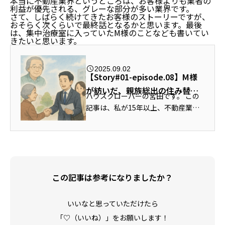
本当に不動産業界というところは、お客様よりも業者の
利益が優先される、グレーな部分が多い業界です。
さて、しばらく続けてきたお客様のストーリーですが、
おそらく次くらいで最終話となるかと思います。最後
は、集中治療室に入っていたM様のことなども書いてい
きたいと思います。
2025.09.02
【Story#01-episode.08】M様
が紡いだ、親族総出の住み替え
ハウスクローバーの宮田です。 この
ストーリー
記事は、私が15年以上、不動産業界
で営業をしてきた中で、特に印象に
残ったお客様のストーリーをご紹介
する「CLOVER STORY（クローバ
ー ストーリー）」の連載記事です
（お...
この記事は参考になりましたか？
いいなと思っていただけたら
「♡（いいね）」をお願いします！