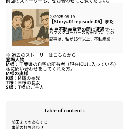
前回のストーリーも、ぜひ合わせてご覧ください。
2025.08.19
【Story#01-episode.06】また
もや不動産業界の闇に遭遇す
ハウスクローバーの宮田です。 この
る、T様ご夫妻
記事は、私が15年以上、不動産業界
で営業をしてきた中で、特に印象に
残ったお客様のストーリーをご紹介
⇨
過去のストーリーはこちらから
登場人物
する「CLOVER STORY（クローバ
M様
：千葉県の自宅の所有者（現在ICUに入っている）。
ー ストーリー）」の連載記事です
私に問い合わせをしてくれた方。
（お...
M様の奥様
K様
：M様の長兄
T様
：M様の長女
S様
：T様のご主人
table of contents
前回までのあらすじ
事前の打ち合わせ