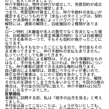
ので、覚えておきましょう。
仲介手数料は、物件の仲介が成立して、売買契約が成立
した時に支払請求権が確定します。
つまり、売買契約が発生したら、仲介手数料の支払いが
確定するというものです（支払いのタイミングは、契約
時とか決済時とか業者によってバラバラです）。
解除には、通常の解除と、白紙撤回の２種類がありま
す。
ローン特約（本審査が本人の責任でなく否決となった場
合、白紙撤回ができる買主保護の特約）などは白紙撤回
にできる条件の一つで、そもそも契約が無かったことに
なります。
契約がそもそもなかったことになるので、手付金もその
まま戻ってきますし、仲介手数料の支払もありません。
払っていたとしても戻ってきます。
しかし自己都合による解除は、そのような保護的なもの
はなく、手付金も戻ってこなければ、仲介手数料につい
ても、仲介業者が請求できる法的な権利は残ります。
自己都合による解除は、非常にペネルティが重いので、
強引な仲介業者は、とにかく契約を急かしてきます。
一旦売買契約をすると、ペナルティの大きさから、解除
そのものを諦めてしまう方も多いからです。今回のS様の
場合は、手付金の50万円に加えて、仲介手数料は150万
近くになるケースでした。
反撃開始
事務所に訪問する前、私は「相手の出方を見る」と考え
てました。
手付金は返ってこないことは、しょうがないとしても、