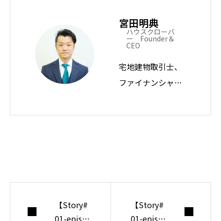
宮田明典
ハウスクローバ
ー Founder＆
CEO
宅地建物取引士、
ファイナンシャル
プランナー。 ハウ
スクローバー株式
会社の創業者兼CE
O。 また同時に業
界歴15年以上の現
役不動産エージェ
ント。 全国から毎
【Story#
【Story#
年300組以上の相
01-episo
01-episo