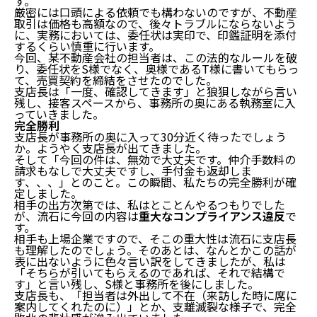
す。
厳密には口頭による依頼でも構わないのですが、不動産
取引は価格も高額なので、後々トラブルにならないよう
に、実務においては、委任状は実印で、印鑑証明を添付
するくらい慎重に行います。
今回、某不動産会社の担当者は、この法的なルールを破
り、委任状をS様でなく、奥様であるT様に書いてもらっ
て、売買契約を締結をさせたのでした。
支店長は「一度、確認してきます」と狼狽しながら言い
残し、接客スペースから、事務所の奥にある執務室に入
っていきました。
完全勝利
支店長が事務所の奥に入って30分近く待ったでしょう
か。ようやく支店長が出てきました。
そして「今回の件は、無効で大丈夫です。仲介手数料の
請求もなしで大丈夫ですし、手付金も返却しま
す、、、」とのこと。この瞬間、私たちの完全勝利が確
定しました。
相手の出方次第では、私はとことんやるつもりでした
が、流石に今回の内容は
重大なコンプライアンス違反
で
す。
相手も上場企業ですので、そこの重大性は流石に支店長
も理解したのでしょう。そのあとは、なんとかこの話が
表に出ないように色々言い訳をしてきましたが、私は
「そちらが引いてもらえるのであれば、それで結構で
す」と言い残し、S様と事務所を後にしました。
支店長も、「担当者は外出して不在（来訪した時に席に
案内してくれたのに）」とか、支離滅裂な様子で、完全