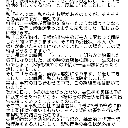
仲介手数料の請求についても、私は想定はしていて「そ
の話を出してくるなら」と、反撃に出ることにしまし
た。
私「それでは、私からもお話があるのですが、そもそも
この契約ですが、
無効
です。」
相手は、一瞬鳩が豆鉄砲を喰らったような顔つきになり
ます。表情に緊張が走ったように見えました。私はさら
に続けます。
私「この契約は、奥様が出張中のご主人に変わって締結
したと聞いておりますが、その時の委任状、本人（S
様）が書いたものではないですよね？この場合、この契
約はどうなりますか？」
支店長はその瞬間、「えっ、、、、」明らかに狼狽した
様子になりました。あの時の支店長の顔は、一生忘れな
いでしょう（S様も後でこの瞬間が一番印象に残ったと
話していました）
そして「その場合、契約は無効になります」と返してき
ました。この瞬間、私たちの勝ちは確定しました。
実は、事前の打ち合わせの中で、この経緯を私は聞いて
いました。
契約の日は、S様が出張だったため、委任状を奥様のT様
に渡すべきだったところ、S様はその委任状を間違えて出
張に持っていってしまったとのこと。
そこで、某不動産会社の担当者は、T様にS様の筆跡に似
せて委任状を書いてもらい、それで契約の署名を行い売
買契約を締結させたのです。
売買契約などの法的行為を行う場合、基本的に代理で契
約行為をする人に対して、契約行為の委任状が必須で