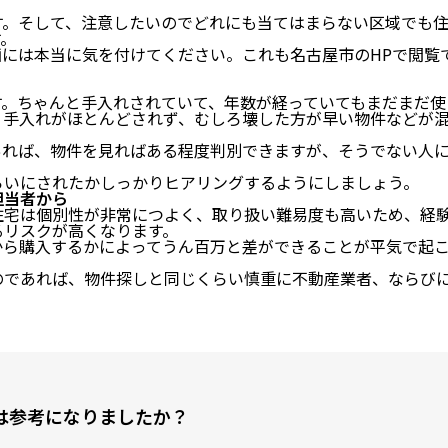
す。そして、注意したいのでどれにも当てはまらない区域でも
す。
には本当に気を付けてください。これも名古屋市のHPで閲覧
す。ちゃんと手入れされていて、年数が経っていてもまだまだ使
、手入れがほとんどされず、むしろ壊した方が早い物件などが
あれば、物件を見ればある程度判別できますが、そうでない人
らいにされたかしっかりヒアリングするようにしましょう。
担当者から
住宅は個別性が非常につよく、取り扱い難易度も高いため、経
るリスクが高くなります。
から購入するかによってうん百万と差ができることが平気で起
のであれば、物件探しと同じくらい慎重に不動産業者、ならび
は参考になりましたか？