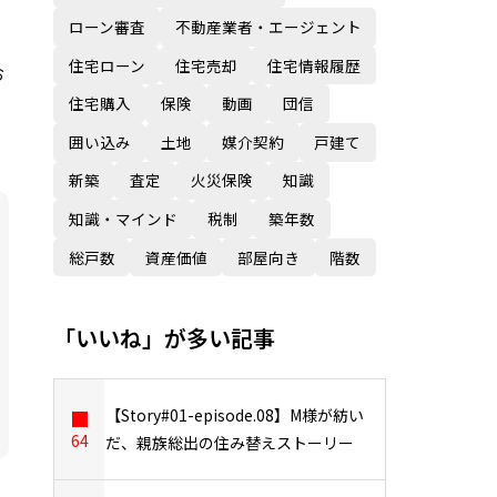
ローン審査
不動産業者・エージェント
住宅ローン
住宅売却
住宅情報履歴
お
住宅購入
保険
動画
団信
囲い込み
土地
媒介契約
戸建て
新築
査定
火災保険
知識
知識・マインド
税制
築年数
総戸数
資産価値
部屋向き
階数
「いいね」が多い記事
【Story#01-episode.08】M様が紡い
64
だ、親族総出の住み替えストーリー