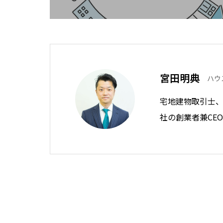
宮田明典
ハウ
宅地建物取引士、
社の創業者兼CE
ト。 全国から毎
ション管理調査
いための住宅購入
務の中で、多く
感じ、住宅購入
ークを構築したプラ