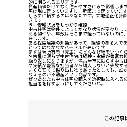
的に削られるエリアです。
資産価値だけでなく住みやすさにまで影響しま
宅は現に建っていますし、新築まで建っていま
しらずに損するのはあなたです。立地適正化計画
きます。
５．修繕状況をしっかり確認
中古住宅は物件によってかなり状況が変わりま
える物件や、年数はそこまで経っていないのに
在します。
ある程度建築の知識があって、経験のある人で
とってはなかなかハードルが高いです。
まずは現所有者（売主）にどんな修繕をいつく
名古屋に限らず中古住宅は経験・実績が豊富な
繰り返しになりますが、名古屋市に限らず中古
や実績が豊富な担当者から購入しないと失敗す
いくら安くて掘り出し物であったとしても、誰
りえるのが不動産という商品です。
ぜひあなたも中古住宅の購入を選択肢に入れる
担当者を探すようにしてくださいね。
この記事