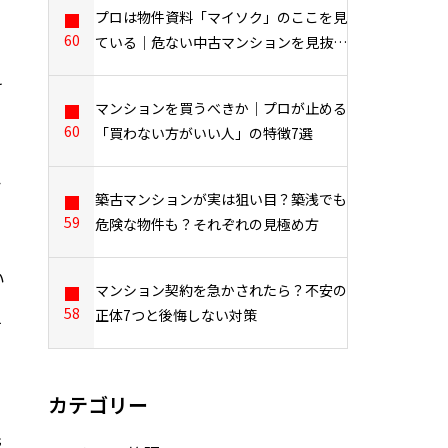
プロは物件資料「マイソク」のここを見
60
ている｜危ない中古マンションを見抜く
7つのポイントを業界17年のプロが解説
け
マンションを買うべきか｜プロが止める
60
「買わない方がいい人」の特徴7選
か
築古マンションが実は狙い目？築浅でも
リ
59
危険な物件も？それぞれの見極め方
い
マンション契約を急かされたら？不安の
58
正体7つと後悔しない対策
す
ー
。
カテゴリー
先