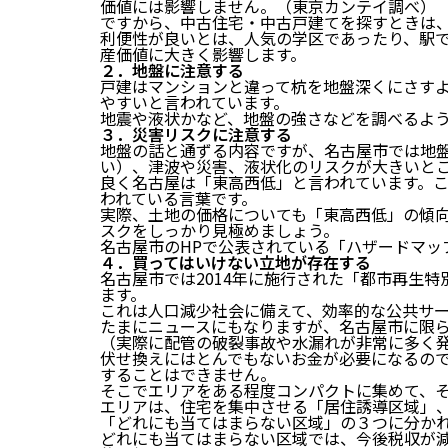
価値には影響しません
。（東京カンテイ調べ）
ですから、中古住宅・中古戸建てを探すときは
利便性が良いとは、人気の学区であったり、駅
産価値に大きく影響します。
２．地盤に注意する
戸建はマンションと違って杭を地盤深くにさす
やすいと言われています。
地震や液状かなど、地盤の強さなどを調べるよ
３．災害リスクに注意する
地盤の話と通ずる内容ですが、名古屋市では地
い）、津波や災害、液状化のリスクが大きいと
良く名古屋は「東高西低」と言われています。
われている言葉です。
実際、土地の価格についても「東高西低」の傾
スクをしっかり見極めましょう。
名古屋市のHPで公表されている「ハザードマッ
４．買ってはいけない立地が存在する
名古屋市では2014年に施行された「都市再生特
ます。
これは人口減少社会に備えて、効率的な公共サ
たまにニュースにもなりますが、名古屋市に限
（実際に配管の破裂事故や水漏れが非常に多く
伏せ換えにはとんでもないお金が必要になるの
することはできません。
そこでエリアをある程度コンパクトに集めて、
エリアは、住宅を集中させる「居住誘導区域」
「どれにも当てはまらない区域」の３つに分か
どれにも当てはまらない区域では、今後税収が